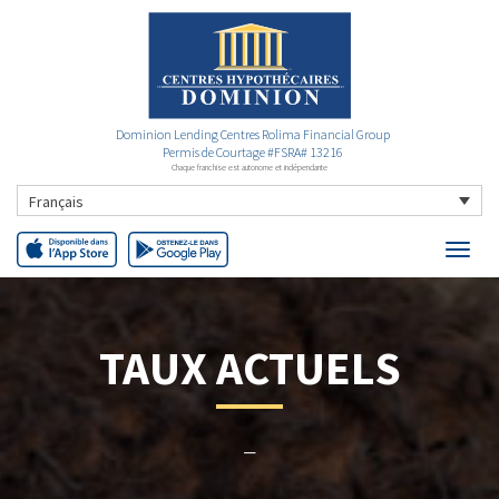
Dominion Lending Centres Rolima Financial Group
Permis de Courtage #FSRA# 13216
Chaque franchise est autonome et indépendante
Français
TAUX ACTUELS
–